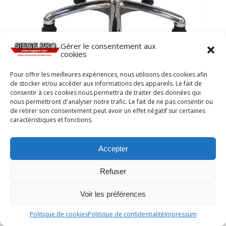
Gérer le consentement aux
cookies
Pour offrir les meilleures expériences, nous utilisons des cookies afin
Repose jambe pour deux jambes réglable en
de stocker et/ou accéder aux informations des appareils. Le fait de
hauteur et inclinaison MOBILE de siegepro sur
patins
consentir à ces cookies nous permettra de traiter des données qui
nous permettront d'analyser notre trafic. Le fait de ne pas consentir ou
de retirer son consentement peut avoir un effet négatif sur certaines
caractéristiques et fonctions.
Accepter
Refuser
Voir les préférences
Politique de cookies
Politique de confidentialité
Impressum