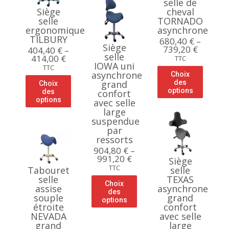
selle de
Siège
cheval
selle
TORNADO
ergonomique
asynchrone
TILBURY
680,40
€
–
Siège
739,20
€
404,40
€
–
selle
414,00
€
TTC
IOWA uni
TTC
asynchrone
Choix
grand
des
Choix
options
des
confort
options
avec selle
large
suspendue
par
ressorts
904,80
€
–
991,20
€
Siège
TTC
Tabouret
selle
selle
TEXAS
Choix
assise
asynchrone
des
souple
grand
options
étroite
confort
NEVADA
avec selle
grand
large