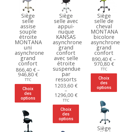
Siège
Siège
Siège
selle
selle avec
selle de
assise
appui-
cheval
souple
nuque
MONTANA
étroite
KANSAS
bicolore
MONTANA
asynchrone
asynchrone
uni
grand
grand
asynchrone
confort
confort
grand
avec selle
890,40
€
–
confort
étroite
970,80
€
suspendue
866,40
€
–
TTC
par
946,80
€
ressorts
Choix
TTC
des
1203,60
€
options
Choix
–
des
1296,00
€
options
TTC
Choix
des
options
Siège