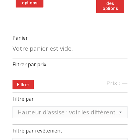
options
des
options
Panier
Votre panier est vide.
Filtrer par prix
Prix
Prix
Prix :
—
Filtrer
min
max
Filtré par
Hauteur d'assise : voir les différentes hauteurs sur tableau ci-dessous
Filtré par revêtement