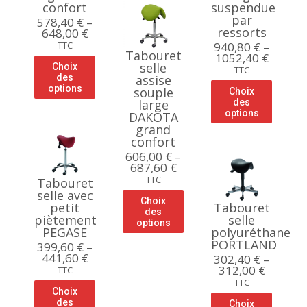
confort
suspendue
par
578,40
€
–
ressorts
648,00
€
TTC
940,80
€
–
Tabouret
1052,40
€
selle
Choix
TTC
des
assise
options
souple
Choix
large
des
options
DAKOTA
grand
confort
606,00
€
–
687,60
€
TTC
Tabouret
selle avec
Choix
petit
Tabouret
des
piètement
selle
options
PEGASE
polyuréthane
PORTLAND
399,60
€
–
441,60
€
302,40
€
–
312,00
€
TTC
TTC
Choix
des
Choix