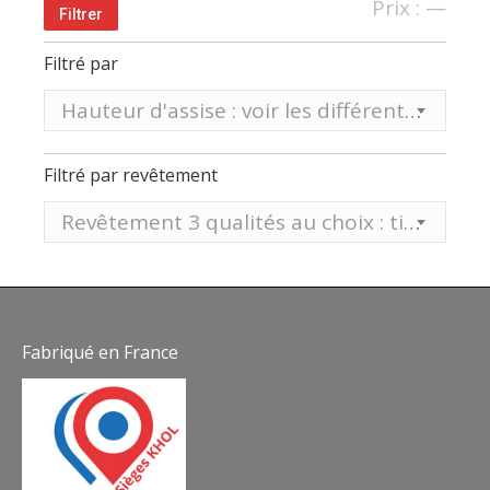
Prix
Prix
Prix :
—
Filtrer
min
max
Filtré par
Hauteur d'assise : voir les différentes hauteurs sur tableau ci-dessous
Filtré par revêtement
Revêtement 3 qualités au choix : tissu, vinyle aspect mat EP ou vinyle aspect lisse ST
Fabriqué en France