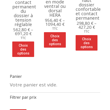
haut
en mode
contact
dossier
ventral ou
permanent
confortable
dorsal
du
et contact
HERA
dossier à
permanent
tension
956,40
€
–
298,80
€
–
réglable
1094,40
€
427,20
€
TTC
562,80
€
–
TTC
691,20
€
Choix
TTC
Choix
des
des
options
Choix
options
des
options
Panier
Votre panier est vide.
Filtrer par prix