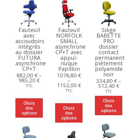
Fauteuil
Fauteuil
Siège
avec
NORFOLK
BABETTE
accoudoirs
SMALL
PRO
intégrés
asynchrone
dossier
au dossier
CP+T avec
contact
FUTURA
appui-
permanent
asynchrone
nuque
piètement
CP+T
Papillon
polyamide
noir
882,00
€
–
1078,80
€
985,20
€
–
334,80
€
–
1152,00
€
512,40
€
TTC
TTC
TTC
Choix
Choix
des
des
Choix
options
options
des
options