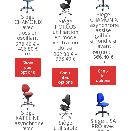
Siège
Siège
CHAMONIX
Siège
CHAMONIX
asynchrone
HORCOS
avec
assise
utilisation
dossier
galbée
en mode
oscillant
arrondie à
ventral ou
278,40
€
–
l’avant
dorsal
406,80
€
390,00
€
–
862,80
€
–
TTC
566,40
€
998,40
€
TTC
Choix
TTC
des
Choix
options
Choix
des
des
options
options
Siège
KATELINE
Siège LISA
Siège
asynchrone
PRO avec
utilisable
avec