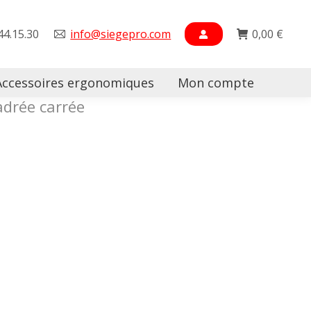
44.15.30
info@siegepro.com
0,00
€
Accessoires ergonomiques
Mon compte
Searc
drée carrée