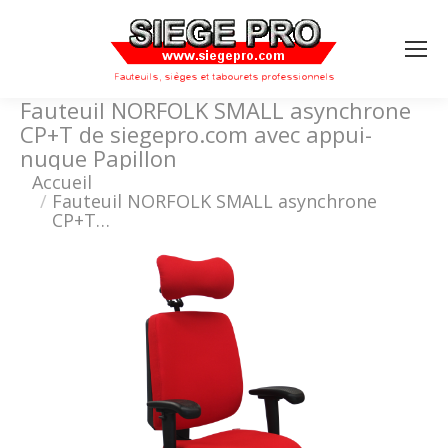
Search:
Fauteuil NORFOLK SMALL asynchrone
CP+T de siegepro.com avec appui-
nuque Papillon
Vous êtes ici :
Accueil
Fauteuil NORFOLK SMALL asynchrone
CP+T…