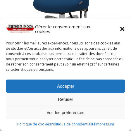
Gérer le consentement aux
cookies
Pour offrir les meilleures expériences, nous utilisons des cookies afin
de stocker et/ou accéder aux informations des appareils. Le fait de
consentir à ces cookies nous permettra de traiter des données qui
siège extra-basAURE II PETITE ENFANCE de
nous permettront d'analyser notre trafic. Le fait de ne pas consentir ou
siegepro.com pour les personnes travaillant
de retirer son consentement peut avoir un effet négatif sur certaines
auprès de jeunes enfants
caractéristiques et fonctions.
Accepter
Refuser
Voir les préférences
Politique de cookies
Politique de confidentialité
Impressum