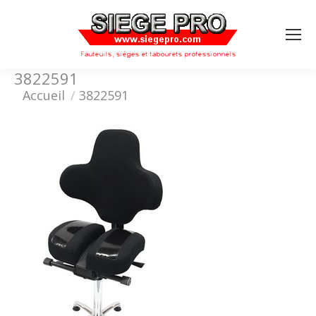
Search:
3822591
Vous êtes ici :
Accueil
3822591