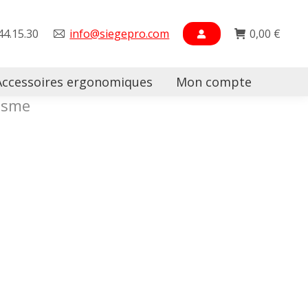
44.15.30
info@siegepro.com
0,00
€
Accessoires ergonomiques
Mon compte
Searc
nisme