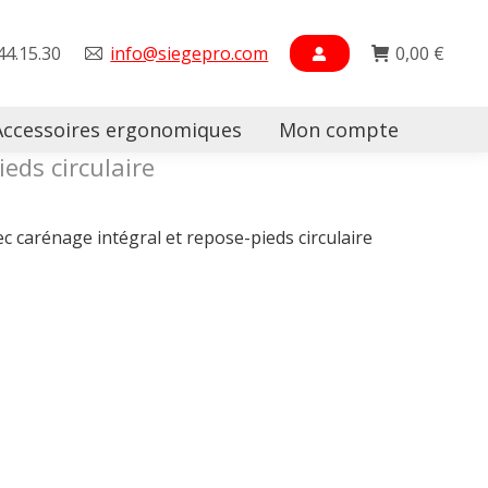
44.15.30
info@siegepro.com
0,00
€
Accessoires ergonomiques
Mon compte
Searc
eds circulaire
 carénage intégral et repose-pieds circulaire