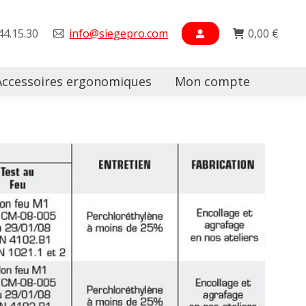
44.15.30
info@siegepro.com
0,00
€
Accessoires ergonomiques
Mon compte
Searc