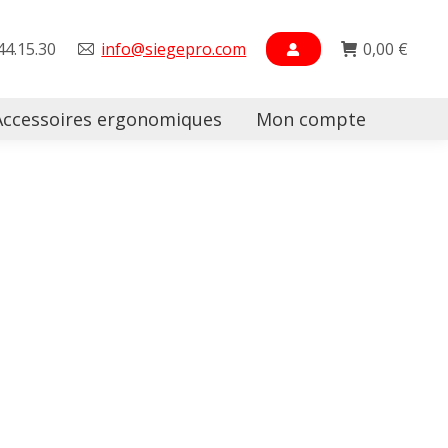
44.15.30
info@siegepro.com
0,00
€
Accessoires ergonomiques
Mon compte
Searc