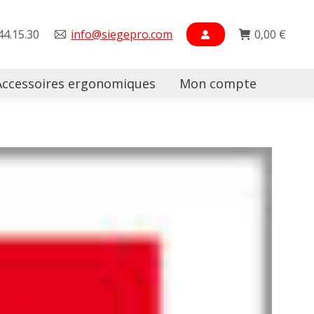
44.15.30
info@siegepro.com
0,00
€
Accessoires ergonomiques
Mon compte
Searc