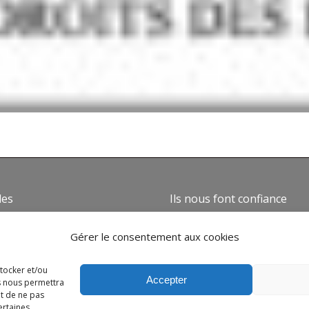
des
Ils nous font confiance
mes nous ?
Gérer le consentement aux cookies
ns générales de vente
 de confidentialité
stocker et/ou
Accepter
es nous permettra
e de cookies
it de ne pas
 légales
ertaines