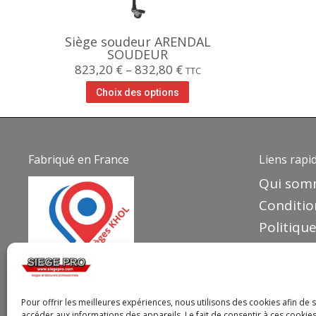
Siège soudeur ARENDAL
SOUDEUR
823,20
€
–
832,80
€
TTC
Choix des options
Fabriqué en France
Liens rapi
Qui som
Conditio
Politique
Politiqu
Mentions
Votre pa
Pour offrir les meilleures expériences, nous utilisons des cookies afin de 
accéder aux informations des appareils. Le fait de consentir à ces cooki