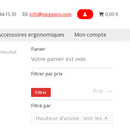
44.15.30
info@siegepro.com
0,00
€
Accessoires ergonomiques
Mon compte
Searc
Panier
 résultat
Votre panier est vide.
Filtrer par prix
Prix
Prix
Prix :
—
Filtrer
min
max
Filtré par
Hauteur d'assise : voir les différentes hauteurs sur tableau ci-dessous