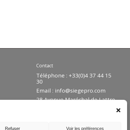
Contact
Téléphone : +33(0)4 37 44 15
30
Email :
info@siegepro.com
28 Avenue Maréchal de Lattre
de Tassigny
Zone industrielle
69330 MEYZIEU
Refuser
Voir les préférences