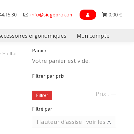
44.15.30
info@siegepro.com
0,00
€
Accessoires ergonomiques
Mon compte
Searc
Panier
 résultat
Votre panier est vide.
Filtrer par prix
Prix
Prix
Prix :
—
Filtrer
min
max
Filtré par
Hauteur d'assise : voir les différentes hauteurs sur tableau ci-dessous