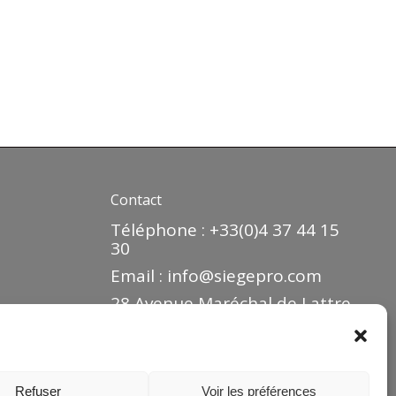
Contact
Téléphone : +33(0)4 37 44 15
30
Email :
info@siegepro.com
28 Avenue Maréchal de Lattre
de Tassigny
Zone industrielle
69330 MEYZIEU
Refuser
Voir les préférences