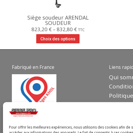
Siège soudeur ARENDAL
SOUDEUR
823,20
€
–
832,80
€
TTC
Choix des options
Fabriqué en France
Liens rapi
Qui som
Conditio
Politique
Politiqu
Mentions
Votre pa
Pour offrir les meilleures expériences, nous utilisons des cookies afin de 
accéder aux informations des appareils. Le fait de consentir à ces cooki