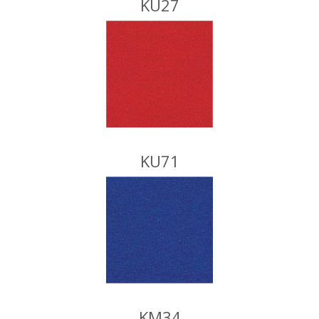
KU27
KU71
KM34