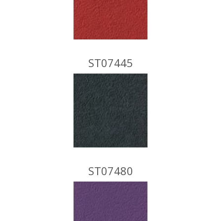
ST07445
ST07480