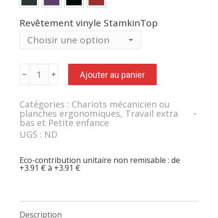
Revêtement vinyle StamkinTop
quantité
Ajouter au panier
de
Chariot
de
garagiste
Catégories :
Chariots mécanicien ou
ergonomique
planches ergonomiques
,
Travail extra
SKARA
pour
bas et Petite enfance
travaux
UGS :
ND
en
position
couchée
Eco-contribution unitaire non remisable : de
et
+3.91 € à +3.91 €
assise
Description