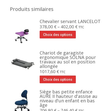
Produits similaires
Chevalier servant LANCELOT
378,00
€
–
402,00
€
TTC
Choix des options
Chariot de garagiste
ergonomique SOLNA pour
travaux au sol en position
allongée
1017,60
€
TTC
Choix des options
Siège bas petite enfance
AURE II hauteur d'assise au
niveau d'un enfant en bas
âge
706,80
€
–
746,40
€
TTC