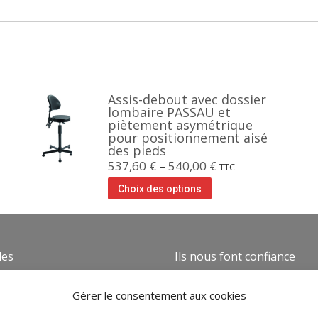
Assis-debout avec dossier
lombaire PASSAU et
piètement asymétrique
pour positionnement aisé
des pieds
537,60
€
–
540,00
€
TTC
Choix des options
des
Ils nous font confiance
mes nous ?
Gérer le consentement aux cookies
ns générales de vente