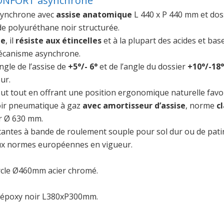
CONFORT asynchrone
ynchrone avec
assise anatomique
L 440 x P 440 mm et dos
 de polyuréthane noir structurée.
le
, il
résiste aux étincelles
et à la plupart des acides et ba
écanisme asynchrone.
gle de l’assise de
+5°/- 6°
et de l’angle du dossier
+10°/-18°
ur.
ebout tout en offrant une position ergonomique naturelle fav
oir pneumatique à gaz
avec amortisseur d’assise
, norme
c
ir Ø 630 mm.
tantes à bande de roulement souple pour sol dur ou de patin
 aux normes européennes en vigueur.
ercle Ø460mm acier chromé.
re époxy noir L380xP300mm.