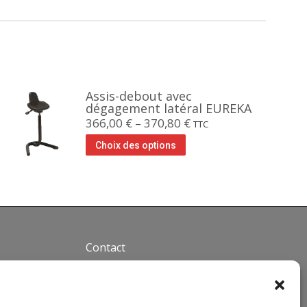
Assis-debout avec
dégagement latéral EUREKA
366,00
€
–
370,80
€
TTC
Choix des options
Contact
Téléphone : +33(0)4 37 44 15
30
Email :
info@siegepro.com