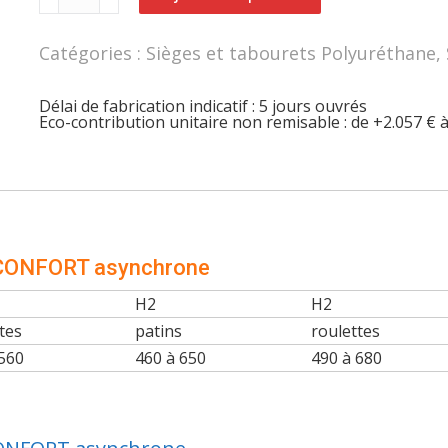
Siège
polyuréthane
dossier
Catégories :
Sièges et tabourets Polyuréthane
,
haut
ERGOCONFORT
asynchrone
Délai de fabrication indicatif : 5 jours ouvrés
Eco-contribution unitaire non remisable : de +2.057 € 
OCONFORT asynchrone
H2
H2
tes
patins
roulettes
 560
460 à 650
490 à 680