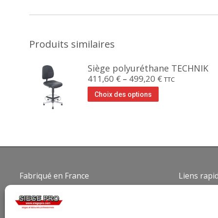
Produits similaires
Siège polyuréthane TECHNIK
411,60
€
–
499,20
€
TTC
Choix des options
Fabriqué en France
Liens rapi
Qui som
Conditio