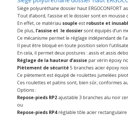
Siège polyuréthane dossier haut ERGO
Siège polyuréthane dossier haut ERGOCONFORT as
Tout d’abord, l’assise et le dossier sont en mousse
En effet, ce matériau
souple
est
robuste et inusab
De plus,
l’assise et le dossier
sont équipés d’un m
Ce mécanisme permet le réglage indépendant de l’an
Il peut être bloqué en toute position selon l’utilisate
En cela, il permet deux postures : assis et assis d
Réglage de la hauteur d’assise
par vérin époxy n
Piètement de sécurité
5 branches acier époxy no
Ce piètement est équipé de roulettes jumelées pivo
Ces roulettes et patins sont, bien sûr, conformes
Options :
Repose-pieds RP2
ajustable 3 branches alu noir c
ou
Repose-pieds RP4
réglable tôle acier rectangulai