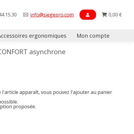
44.15.30
info@siegepro.com
0,00
€
Accessoires ergonomiques
Mon compte
Searc
OCONFORT asynchrone
e l'article apparaît, vous pouvez l'ajouter au panier
possible.
option proposée.