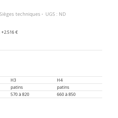
Sièges techniques
UGS :
ND
à +2.516 €
H3
H4
patins
patins
570 à 820
660 à 850