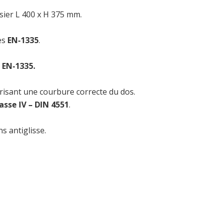
sier L 400 x H 375 mm.
ses
EN-1335
.
 EN-1335.
orisant une courbure correcte du dos.
lasse IV – DIN 4551
.
s antiglisse.