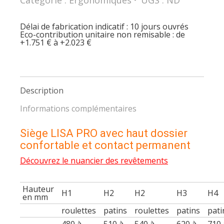
avec
haut
dossier
confortable
Délai de fabrication indicatif : 10 jours ouvrés
et
Eco-contribution unitaire non remisable : de
contact
+1.751 € à +2.023 €
permanent
Description
Informations complémentaires
Siège LISA PRO avec haut dossier
confortable et contact permanent
Découvrez le nuancier des revêtements
Hauteur
H1
H2
H2
H3
H4
en mm
roulettes
patins
roulettes
patins
pati
480 à
510 à
540 à
620 à
710 