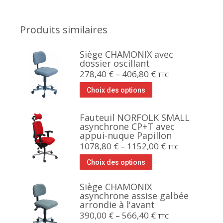
Produits similaires
Siège CHAMONIX avec
dossier oscillant
278,40
€
–
406,80
€
TTC
Choix des options
Fauteuil NORFOLK SMALL
asynchrone CP+T avec
appui-nuque Papillon
1078,80
€
–
1152,00
€
TTC
Choix des options
Siège CHAMONIX
asynchrone assise galbée
arrondie à l'avant
390,00
€
–
566,40
€
TTC