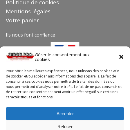
Politique de cookies
Mentions légales
Votre panier
Ils nous font confiance
Gérer le consentement aux
cookies
Pour offrir les meilleures expériences, nous utilisons des cookies afin
de stocker et/ou accéder aux informations des appareils. Le fait de
consentir à ces cookies nous permettra de traiter des données qui
nous permettront d'analyser notre trafic. Le fait de ne pas consentir ou
de retirer son consentement peut avoir un effet négatif sur certaines
caractéristiques et fonctions.
Contact
Téléphone : +33(0)4 37 44 15 30
Accepter
Email :
info@siegepro.com
28 Avenue Maréchal de Lattre de Tassigny
Refuser