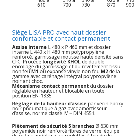
610
700
730
870
900
Siège LISA PRO avec haut dossier
confortable et contact permanent
Assise interne
L 480 x P 460 mm et dossier
interne L 440 x H 480 mm polypropylène
renforcé, garnissage mousse haute densité sans
CFC. Procédé
longévité KHOL
de double
encollage du garnissage et du revêtement tissu
non feu
M1
ou expansé vinyle non feu
M2
de la
gamme avec carénage intégral polypropylène
noir antichoc.
Mécanisme contact permanent
du dossier
réglable en hauteur et blocable en toute
position EN-1335.
Réglage de la hauteur d’assise
par vérin époxy
noir pneumatique à gaz avec amortisseur
d’assise, norme classe IV – DIN 4551.
Piètement de sécurité 5 branches
Ø 630 mm
polyamide noir renforcé fibres de verre, équipé
de patins antiglisse ou roulettes à bande de