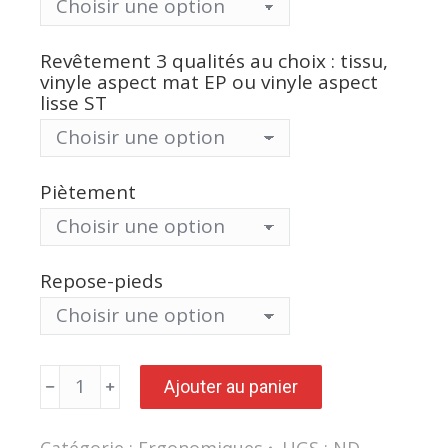
Revêtement 3 qualités au choix : tissu,
vinyle aspect mat EP ou vinyle aspect
lisse ST
Piètement
Repose-pieds
quantité
Ajouter au panier
de
Siège
LISA
PRO
Catégorie :
Ergonomiques
UGS :
ND