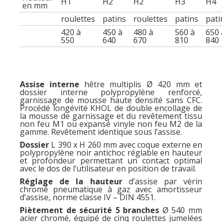
H1
H2
H2
H3
H4
en mm
roulettes
patins
roulettes
patins
pati
420 à
450 à
480 à
560 à
650 
550
640
670
810
840
Assise interne
hêtre multiplis Ø 420 mm et
dossier interne polypropylène renforcé,
garnissage de mousse haute densité sans CFC.
Procédé longévité KHOL de double encollage de
la mousse de garnissage et du revêtement tissu
non feu M1 ou expansé vinyle non feu M2 de la
gamme. Revêtement identique sous l’assise.
Dossier
L 390 x H 260 mm avec coque externe en
polypropylène noir antichoc réglable en hauteur
et profondeur permettant un contact optimal
avec le dos de l’utilisateur en position de travail.
Réglage de la hauteur
d’assise par vérin
chromé pneumatique à gaz avec amortisseur
d’assise, norme classe IV – DIN 4551.
Piètement de sécurité 5 branches
Ø 540 mm
acier chromé, équipé de cinq roulettes jumelées