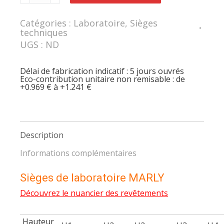
Siège
pour
espace
Catégories :
Laboratoire
,
Sièges
de
techniques
travail
réduit
UGS :
ND
MARLY
avec
sous-
Délai de fabrication indicatif : 5 jours ouvrés
assise
Eco-contribution unitaire non remisable : de
tapissée
+0.969 € à +1.241 €
Description
Informations complémentaires
Sièges de laboratoire MARLY
Découvrez le nuancier des revêtements
Hauteur