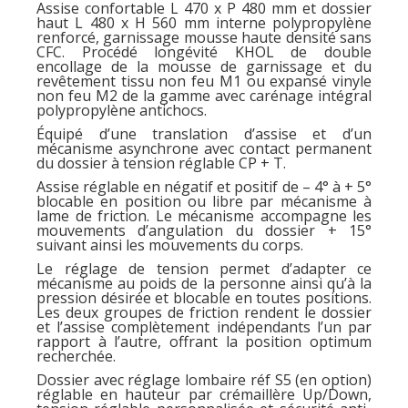
Assise confortable L 470 x P 480 mm et dossier
haut L 480 x H 560 mm interne polypropylène
renforcé, garnissage mousse haute densité sans
CFC. Procédé longévité KHOL de double
encollage de la mousse de garnissage et du
revêtement tissu non feu M1 ou expansé vinyle
non feu M2 de la gamme avec carénage intégral
polypropylène antichocs.
Équipé d’une translation d’assise et d’un
mécanisme asynchrone avec contact permanent
du dossier à tension réglable CP + T.
Assise réglable en négatif et positif de – 4° à + 5°
blocable en position ou libre par mécanisme à
lame de friction. Le mécanisme accompagne les
mouvements d’angulation du dossier + 15°
suivant ainsi les mouvements du corps.
Le réglage de tension permet d’adapter ce
mécanisme au poids de la personne ainsi qu’à la
pression désirée et blocable en toutes positions.
Les deux groupes de friction rendent le dossier
et l’assise complètement indépendants l’un par
rapport à l’autre, offrant la position optimum
recherchée.
Dossier avec réglage lombaire réf S5 (en option)
réglable en hauteur par crémaillère Up/Down,