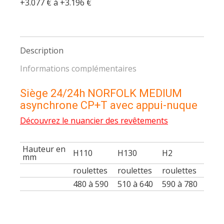
+3.077 € à +3.196 €
nuque
Description
Informations complémentaires
Siège 24/24h NORFOLK MEDIUM
asynchrone CP+T avec appui-nuque
Découvrez le nuancier des revêtements
Hauteur en
H110
H130
H2
mm
roulettes
roulettes
roulettes
480 à 590
510 à 640
590 à 780