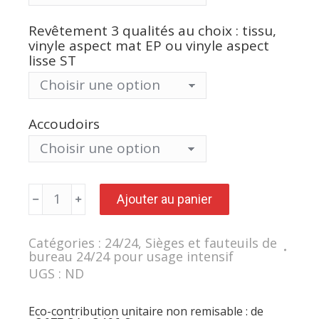
Revêtement 3 qualités au choix : tissu,
vinyle aspect mat EP ou vinyle aspect
lisse ST
Accoudoirs
quantité
Ajouter au panier
de
Fauteuil
ergonomique
NORFOLK
Catégories :
24/24
,
Sièges et fauteuils de
MEDIUM
bureau 24/24 pour usage intensif
assise
moyenne
UGS :
ND
asynchrone
CP+T
avec
Eco-contribution unitaire non remisable : de
appui-