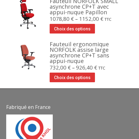
Fauteuil NORFOLK SMALL
asynchrone CP+T avec
appui-nuque Papillon
1078,80
€
–
1152,00
€
TTC
Choix des options
Fauteuil ergonomique
NORFOLK assise large
asynchrone CP+T sans
appui-nuque
732,00
€
–
926,40
€
TTC
Choix des options
Fabriqué en France