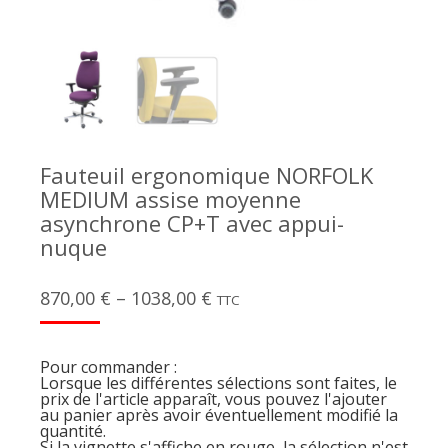
Fauteuil ergonomique NORFOLK
MEDIUM assise moyenne
asynchrone CP+T avec appui-
nuque
870,00
€
–
1038,00
€
TTC
Pour commander :
Lorsque les différentes sélections sont faites, le
prix de l'article apparaît, vous pouvez l'ajouter
au panier après avoir éventuellement modifié la
quantité.
Si la vignette s'affiche en rouge, la sélection n'est