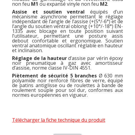
non feu
M1
ou expansé vinyle non feu
M2
.
Assise et soutien ventral
équipés d’un
mécanisme asynchrone permettant le réglage
indépendant de l’angle de l’assise (+(5°/-6°) et de
l’angle du soutien ventral oblong (+10°/-18°) EN-
1335 avec blocage en toute position suivant
l’utilisateur, permettant une posture assis
debout confortable et ergonomique. Soutien
ventral anatomique oscillant réglable en hauteur
et inclinaison.
Réglage de la hauteur
d’assise par vérin époxy
noir pneumatique à gaz avec amortisseur
d’assise, norme classe IV-DIN 4551.
Piètement de sécurité 5 branches
Ø 630 mm
polyamide noir renforcé fibres de verre, équipé
de patins antiglisse ou de roulettes à bande de
roulement souple pour sol dur, conformes aux
normes européennes en vigueur.
Télécharger la fiche technique du produit