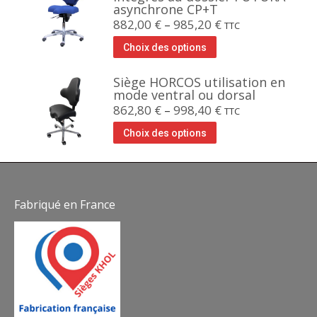
asynchrone CP+T
882,00
€
–
985,20
€
TTC
Choix des options
Siège HORCOS utilisation en
mode ventral ou dorsal
862,80
€
–
998,40
€
TTC
Choix des options
Fabriqué en France