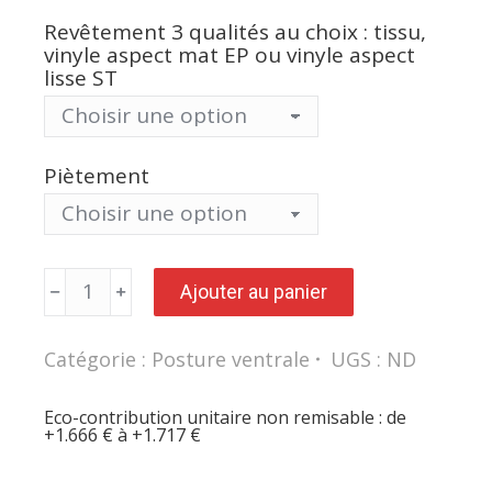
Revêtement 3 qualités au choix : tissu,
vinyle aspect mat EP ou vinyle aspect
lisse ST
Piètement
quantité
Ajouter au panier
de
Siège
appui
ventral
Catégorie :
Posture ventrale
UGS :
ND
POSTURE
2
OBLONG
Eco-contribution unitaire non remisable : de
+1.666 € à +1.717 €