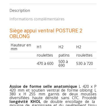
Description
Informations complémentaires
Siège appui ventral POSTURE 2
OBLONG
Hauteur en
H1
H2
H2
mm
roulettes
patins
roulettes
500 à
470 à 600
530 à 720
690
Assise de forme selle anatomique
L 420 x P
420 mm et soutien ventral de forme oblong L
380 x H 255 mm garnis de deux mousses
diversifiées haute densité sans CFC. Procédé
longévité KHOL
de double encollage de la
mousse de garnissage et du revêtement tissu