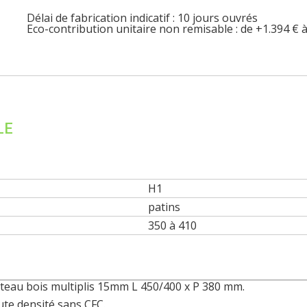
Délai de fabrication indicatif : 10 jours ouvrés
Eco-contribution unitaire non remisable : de +1.394 € 
LE
H1
patins
350 à 410
ateau bois multiplis 15mm L 450/400 x P 380 mm.
ute densité sans CFC.