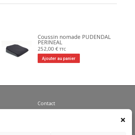
Coussin nomade PUDENDAL
PERINEAL
252,00
€
TTC
Ajouter au panier
Contact
Téléphone : +33(0)4 37 44 15
30
Email :
info@siegepro.com