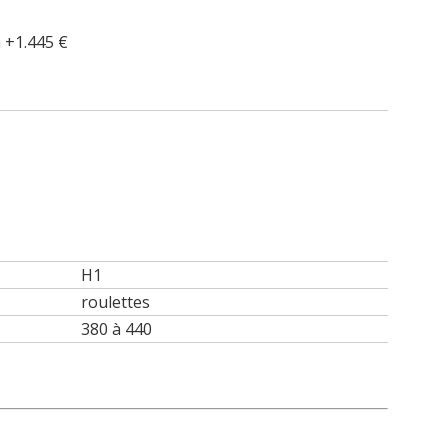
à +1.445 €
H1
roulettes
380 à 440