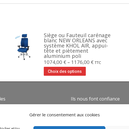
Siège ou Fauteuil carénage
blanc NEW ORLEANS avec
système KHOL AIR, appui-
tête et piètement
aluminium poli
1074,00
€
–
1176,00
€
TTC
Choix des options
des
Ils nous font confiance
mes nous ?
Gérer le consentement aux cookies
ns générales de vente
 de confidentialité
stocker et/ou