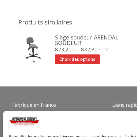
Produits similaires
Siège soudeur ARENDAL
SOUDEUR
823,20
€
–
832,80
€
TTC
Choix des options
Fabriqué en France
Liens rapi
Qui som
Conditio
Politique
Pour offrir les meilleures expériences, nous utilisons des cookies afin de 