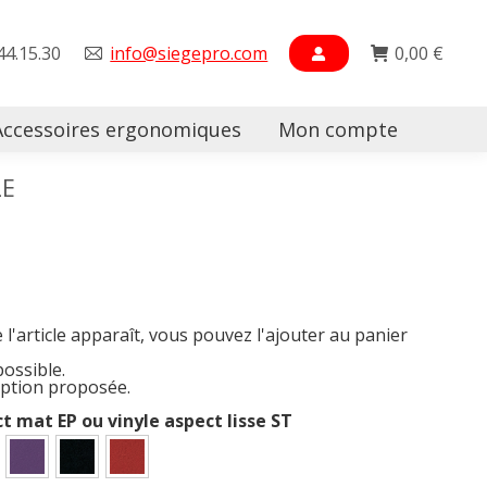
44.15.30
info@siegepro.com
0,00
€
Accessoires ergonomiques
Mon compte
Searc
LE
e l'article apparaît, vous pouvez l'ajouter au panier
possible.
option proposée.
ct mat EP ou vinyle aspect lisse ST