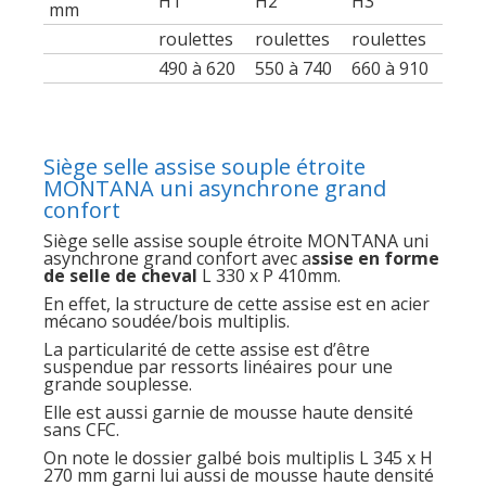
H1
H2
H3
mm
roulettes
roulettes
roulettes
490 à 620
550 à 740
660 à 910
Siège selle assise souple étroite
MONTANA uni asynchrone grand
confort
Siège selle assise souple étroite MONTANA uni
asynchrone grand confort avec a
ssise en forme
de selle de cheval
L 330 x P 410mm.
En effet, la structure de cette assise est en acier
mécano soudée/bois multiplis.
La particularité de cette assise est d’être
suspendue par ressorts linéaires pour une
grande souplesse.
Elle est aussi garnie de mousse haute densité
sans CFC.
On note le dossier galbé bois multiplis L 345 x H
270 mm garni lui aussi de mousse haute densité