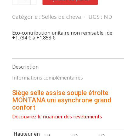
Siège
selle
assise
Catégorie :
Selles de cheval
UGS :
ND
souple
étroite
MONTANA
uni
Eco-contribution unitaire non remisable : de
asynchrone
+1.734 € à +1.853 €
grand
confort
Description
Informations complémentaires
Siège selle assise souple étroite
MONTANA uni asynchrone grand
confort
Découvrez le nuancier des revêtements
Hauteur en