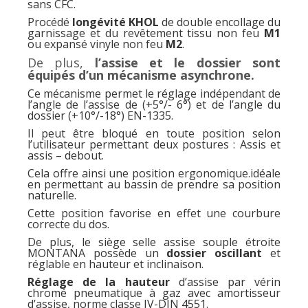
sans CFC.
Procédé
longévité KHOL
de double encollage du
garnissage et du revêtement tissu non feu
M1
ou expansé vinyle non feu
M2
.
De plus,
l’assise et le dossier sont
équipés d’un mécanisme asynchrone.
Ce mécanisme permet le réglage indépendant de
l’angle de l’assise de (+5°/- 6°) et de l’angle du
dossier (+10°/-18°) EN-1335.
Il peut être bloqué en toute position selon
l’utilisateur permettant deux postures : Assis et
assis – debout.
Cela offre ainsi une position ergonomique.idéale
en permettant au bassin de prendre sa position
naturelle.
Cette position favorise en effet une courbure
correcte du dos.
De plus, le siège selle assise souple étroite
MONTANA possède un
dossier oscillant
et
réglable en hauteur et inclinaison.
Réglage de la hauteur
d’assise par vérin
chromé pneumatique à gaz avec amortisseur
d’assise, norme classe IV-DIN 4551.