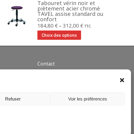
Tabouret vérin noir et
piètement acier chromé
TAVEL assise standard ou
confort
184,80
€
–
312,00
€
TTC
Choix des options
Contact
Téléphone : +33(0)4 37 44 15
30
Email :
info@siegepro.com
28 Avenue Maréchal de Lattre
Refuser
Voir les préférences
de Tassigny
Zone industrielle
69330 MEYZIEU