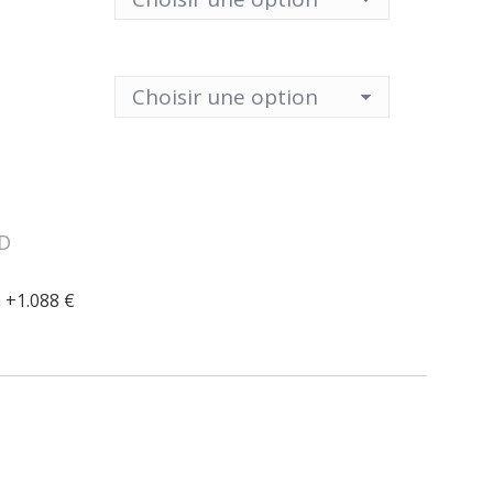
D
à +1.088 €