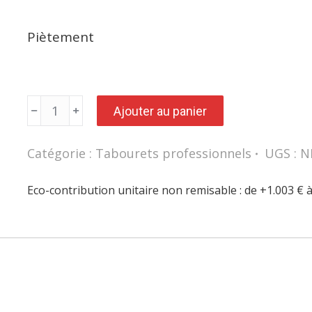
Piètement
quantité
Ajouter au panier
de
Tabouret
TOUL
avec
Catégorie :
Tabourets professionnels
UGS :
N
repose-
pieds
soudé
assise
Eco-contribution unitaire non remisable : de +1.003 € 
standard
ou
confort