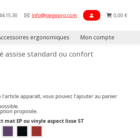
44.15.30
info@siegepro.com
0,00
€
Accessoires ergonomiques
Mon compte
Searc
 assise standard ou confort
e l'article apparaît, vous pouvez l'ajouter au panier
possible.
option proposée.
ct mat EP ou vinyle aspect lisse ST