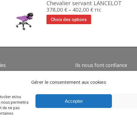
Chevalier servant LANCELOT
378,00
€
–
402,00
€
TTC
Choix des options
des
Ils nous font confiance
mes nous ?
Gérer le consentement aux cookies
ns générales de vente
 de confidentialité
stocker et/ou
Accepter
es nous permettra
e de cookies
it de ne pas
 légales
ertaines
nier