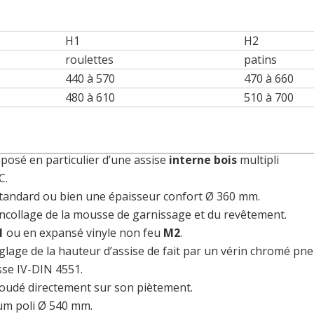
H1
H2
roulettes
patins
440 à 570
470 à 660
480 à 610
510 à 700
osé en particulier d’une assise
interne bois
multipli
C.
 standard ou bien une épaisseur confort Ø 360 mm.
ncollage de la mousse de garnissage et du revêtement.
1
ou en expansé vinyle non feu
M2
.
églage de la hauteur d’assise de fait par un vérin chromé pn
sse IV-DIN 4551.
 soudé directement sur son piètement.
ium poli Ø 540 mm.