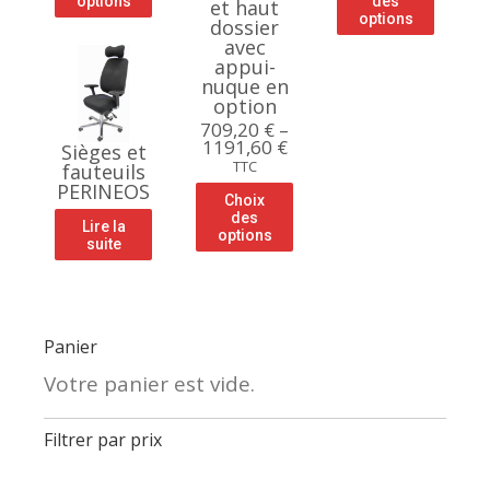
options
des
et haut
options
dossier
avec
appui-
nuque en
option
709,20
€
–
1191,60
€
Sièges et
TTC
fauteuils
PERINEOS
Choix
des
Lire la
options
suite
Panier
Votre panier est vide.
Filtrer par prix