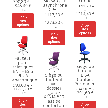
MOSAÏQUE
nuque
790,80
€
–
asynchrone
848,40
€
1141,20
€
CP+T
–
TTC
1214,40
€
1117,20
€
Choix
–
TTC
des
1273,20
€
options
Choix
TTC
des
options
Choix
des
options
Fauteuil
pour
Siège de
sciatiques
bureau
ENTHESIS
Siège ou
LISA
PLUS
fauteuil
Contact
anatomique
avec
Permanent
993,60
€
–
dossier
1081,20
€
234,00
€
–
galbé
291,60
€
TTC
XENIA 510
TTC
assise
Choix
des
confortable
Choix