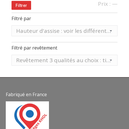
Prix
Prix
Prix :
—
Filtrer
min
max
Filtré par
Hauteur d'assise : voir les différentes hauteurs sur tableau ci-dessous
Filtré par revêtement
Revêtement 3 qualités au choix : tissu, vinyle aspect mat EP ou vinyle aspect lisse ST
Fabriqué en France