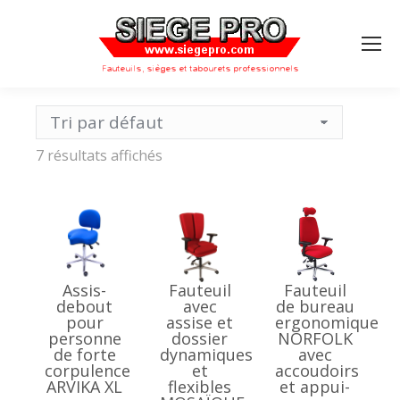
Search:
7 résultats affichés
Assis-
Fauteuil
Fauteuil
debout
avec
de bureau
pour
assise et
ergonomique
personne
dossier
NORFOLK
de forte
dynamiques
avec
corpulence
et
accoudoirs
ARVIKA XL
flexibles
et appui-