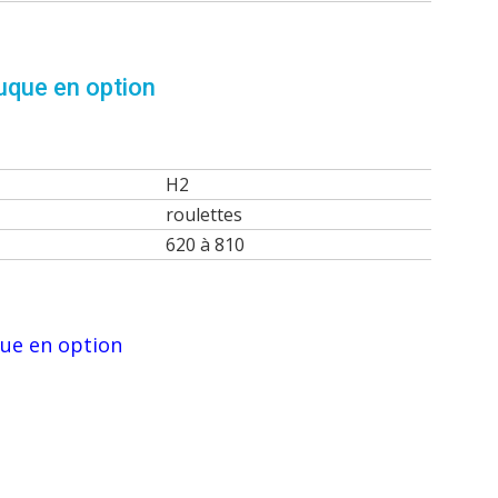
uque en option
H2
roulettes
620 à 810
que en option