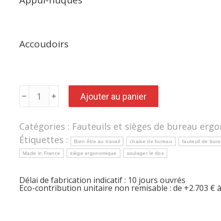
Appui-nuques
Accoudoirs
quantité
Ajouter au panier
de
Siège
ou
fauteuil
Catégories :
Fauteuils et sièges de bureau erg
avec
dossier
Étiquettes :
galbé
Bien être au travail
chaise de bureau
fauteuil de bur
XENIA
Made in France
siège ergonomique
soulager le dos
510
assise
confortable
Délai de fabrication indicatif : 10 jours ouvrés
et
Eco-contribution unitaire non remisable : de +2.703 € à
haut
dossier
avec
appui-