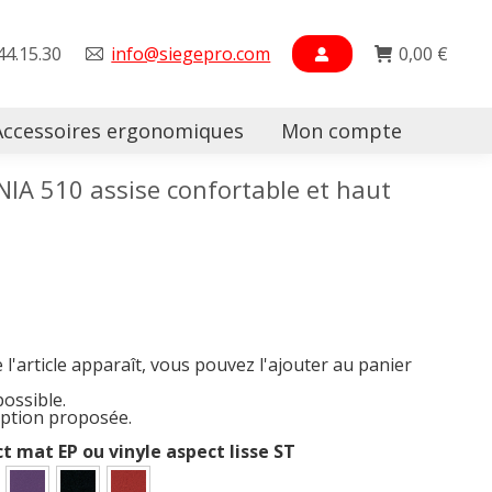
44.15.30
info@siegepro.com
0,00
€
Accessoires ergonomiques
Mon compte
Searc
NIA 510 assise confortable et haut
e l'article apparaît, vous pouvez l'ajouter au panier
possible.
option proposée.
ct mat EP ou vinyle aspect lisse ST