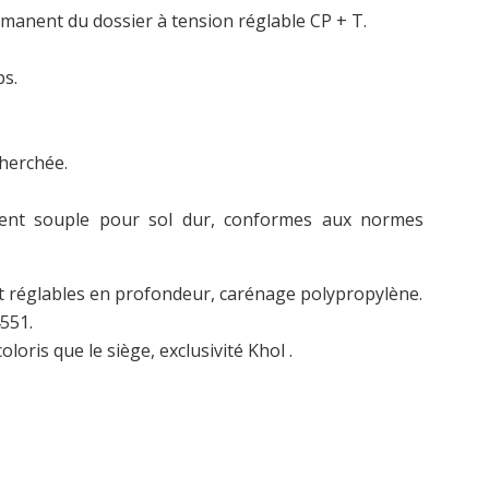
anent du dossier à tension réglable CP + T.
ps.
cherchée.
ent souple pour sol dur, conformes aux normes
t réglables en profondeur, carénage polypropylène.
551.
is que le siège, exclusivité Khol .