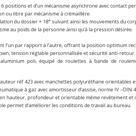
6 positions et d’un mécanisme asynchrone avec contact perm
on ou libre par mécanisme à crémaillère.
ion du dossier + 18° suivant ainsi les mouvements du cor
me au poids de la personne ainsi qu’à la pression désirée.
t l’un par rapport à l’autre, offrant la position optimum re
wn, tension réglable personnalisée et sécurité anti-retour.
uminium poli, équipé de roulettes à bande de roulem
auteur réf 423 avec manchettes polyuréthane orientables e
eumatique à gaz avec amortisseur d’assise, norme IV –DIN 4
hauteur, profondeur et orientable même revêtement et color
le permet d’améliorer les conditions de travail au bureau.