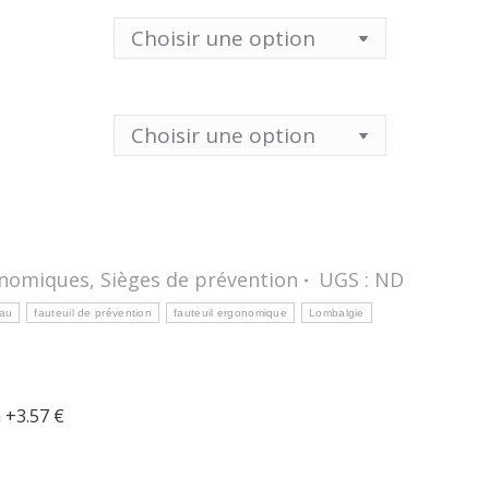
onomiques
,
Sièges de prévention
UGS :
ND
eau
fauteuil de prévention
fauteuil ergonomique
Lombalgie
 +3.57 €