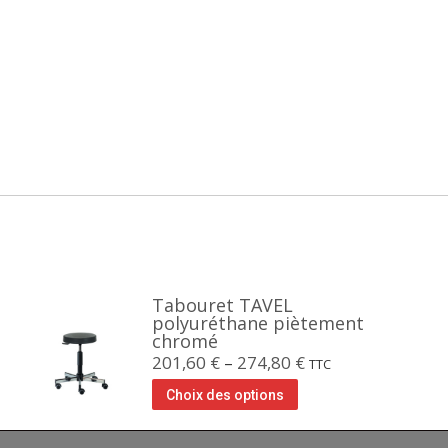
Tabouret TAVEL
polyuréthane piètement
chromé
201,60
€
–
274,80
€
TTC
Choix des options