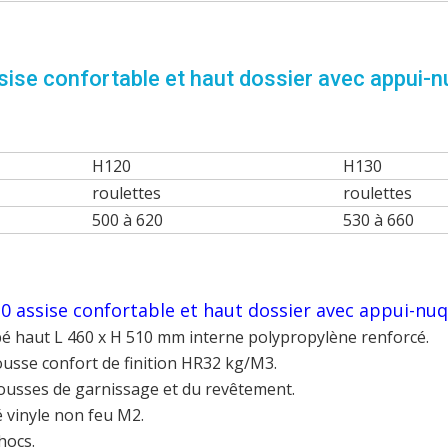
nuque
en
option
ise confortable et haut dossier avec appui-n
H120
H130
roulettes
roulettes
500 à 620
530 à 660
10 assise confortable et haut dossier avec appui-nu
bé haut L 460 x H 510 mm interne polypropylène renforcé.
sse confort de finition HR32 kg/M3.
ousses de garnissage et du revêtement.
 vinyle non feu M2.
hocs.