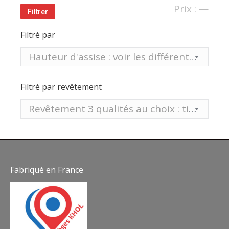
Prix
Prix
Prix :
—
Filtrer
min
max
Filtré par
Hauteur d'assise : voir les différentes hauteurs sur tableau ci-dessous
Filtré par revêtement
Revêtement 3 qualités au choix : tissu, vinyle aspect mat EP ou vinyle aspect lisse ST
Fabriqué en France