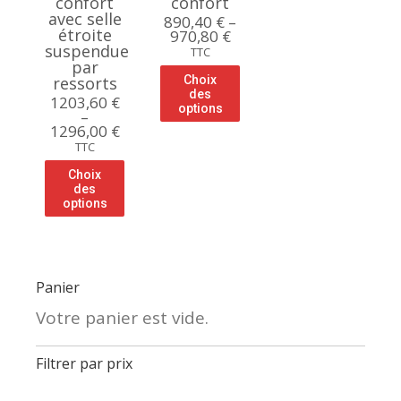
confort
confort
avec selle
890,40
€
–
étroite
970,80
€
suspendue
TTC
par
ressorts
Choix
des
1203,60
€
options
–
1296,00
€
TTC
Choix
des
options
Panier
Votre panier est vide.
Filtrer par prix