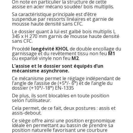
On note en particulier la structure de cette
assise en acier mécano soudée/ bois multiplis.
Sa caractéristique principale est d’être
suspendue par ressorts linéaires et garnie de
mousse haute densité sans CFC.
Le dossier quant à lui est galbé bois multiplis L
345 x H 270 mm garnis de mousse haute densité
sans CFC.
Procédé
longévité KHOL
de double encollage du
garnissage et du revêtement tissu non feu
M1
ou expansé vinyle non feu
M2
.
L’assise et le dossier sont équipés d’un
mécanisme asynchrone.
Ce mécanisme permet le réglage indépendant de
l’angle de l’assise de (+5°/- 6°) et de l’angle du
dossier (+10°/-18°) EN-1335
De plus, ils sont blocables en toute position
selon l’utilisateur.
Cela permet, de ce fait, deux postures : assis et
assis-debout.
Ce siège offre ainsi une position ergonomique
idéale en permettant au bassin de prendre sa
position naturelle favorisant une courbure