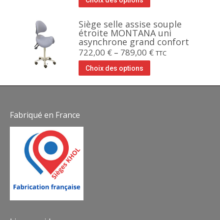
Choix des options
Siège selle assise souple
étroite MONTANA uni
asynchrone grand confort
722,00
€
–
789,00
€
TTC
Choix des options
Fabriqué en France