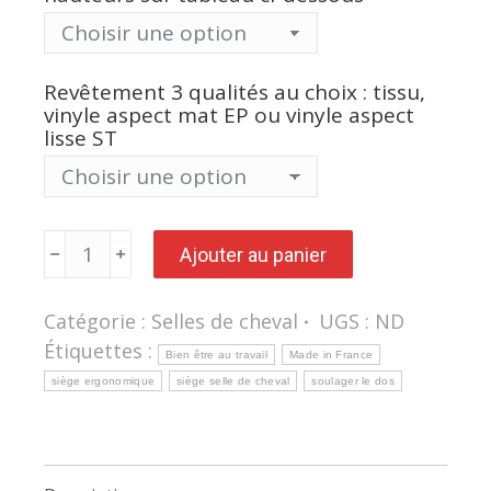
Revêtement 3 qualités au choix : tissu,
vinyle aspect mat EP ou vinyle aspect
lisse ST
quantité
Ajouter au panier
de
Siège
selle
de
Catégorie :
Selles de cheval
UGS :
ND
cheval
MONTANA
Étiquettes :
bicolore
Bien être au travail
Made in France
asynchrone
siège ergonomique
siège selle de cheval
soulager le dos
grand
confort