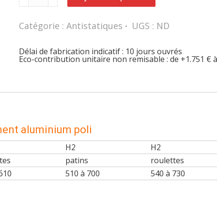
Siège
antistatique
ATLANTA
Catégorie :
Antistatiques
UGS :
ND
CP
piètement
aluminium
poli
Délai de fabrication indicatif : 10 jours ouvrés
Eco-contribution unitaire non remisable : de +1.751 € à
ent aluminium poli
H2
H2
tes
patins
roulettes
 610
510 à 700
540 à 730