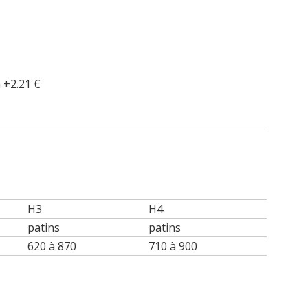
 +2.21 €
H3
H4
patins
patins
620 à 870
710 à 900