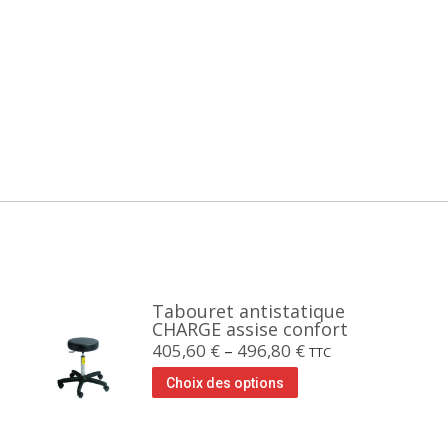
Tabouret antistatique
CHARGE assise confort
405,60
€
–
496,80
€
TTC
Choix des options