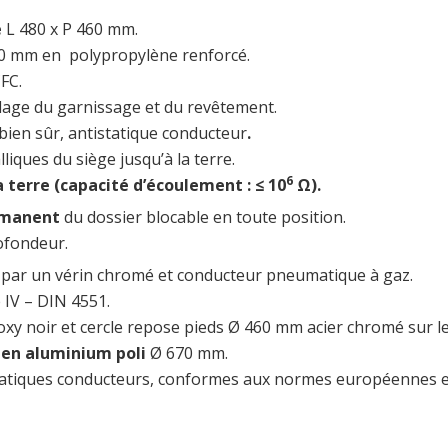
e
L 480 x P 460 mm.
480 mm en polypropylène renforcé.
FC.
lage du garnissage et du revêtement.
bien sûr, antistatique conducteur
.
liques du siège jusqu’à la terre.
6
 terre (capacité d’écoulement : ≤ 10
Ω).
rmanent
du dossier blocable en toute position.
ofondeur.
t
par un vérin chromé et conducteur pneumatique à gaz.
 IV – DIN 4551.
y noir et cercle repose pieds Ø 460 mm acier chromé sur l
 en aluminium poli
Ø 670 mm.
ntistatiques conducteurs, conformes aux normes européennes 