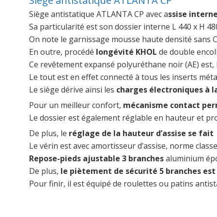
Siège antistatique ATLANTA CP
Siège antistatique ATLANTA CP avec a
ssise intern
Sa particularité est son dossier interne L 440 x H 
On note le garnissage mousse haute densité sans C
En outre, procédé
longévité KHOL
de double encol
Ce revêtement expansé polyuréthane noir (AE) est, 
Le tout est en effet connecté à tous les inserts métal
Le siège dérive ainsi les
charges électroniques à la
Pour un meilleur confort,
mécanisme contact pe
Le dossier est également réglable en hauteur et pr
De plus, le
réglage de la hauteur d’assise se fai
Le vérin est avec amortisseur d’assise, norme classe
Repose-pieds ajustable 3 branches
aluminium épox
De plus,
le piètement de sécurité 5 branches est
Pour finir, il est équipé de roulettes ou patins a