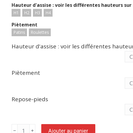
Hauteur d'assise : voir les différentes hauteurs sur
H1
H2
H3
H4
Piètement
Patins
Roulettes
Hauteur d'assise : voir les différentes haute
Piètement
Repose-pieds
quantité
Ajouter au panier
de