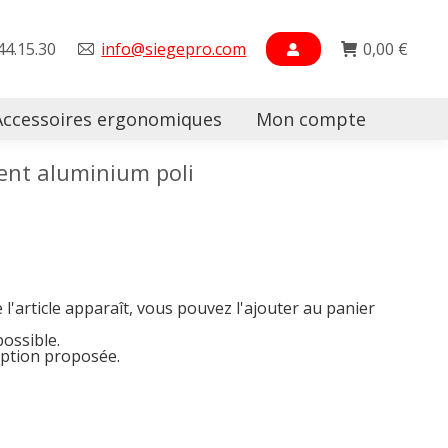
44.15.30
info@siegepro.com
0,00
€
Accessoires ergonomiques
Mon compte
Searc
ent aluminium poli
e l'article apparaît, vous pouvez l'ajouter au panier
possible.
option proposée.