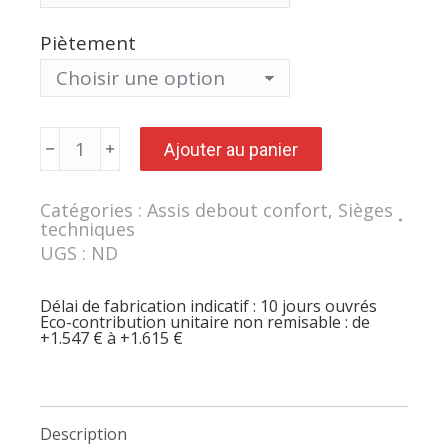
Piètement
quantité
Ajouter au panier
de
Assis-
debout
avec
Catégories :
Assis debout confort
,
Sièges
assise
techniques
suspendue
de
UGS :
ND
forme
selle
ARENDAL
Délai de fabrication indicatif : 10 jours ouvrés
Eco-contribution unitaire non remisable : de
+1.547 € à +1.615 €
Description