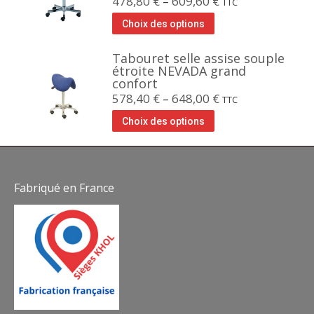
478,80
€
–
609,60
€
TTC
Choix des options
Tabouret selle assise souple
étroite NEVADA grand
confort
578,40
€
–
648,00
€
TTC
Choix des options
Fabriqué en France