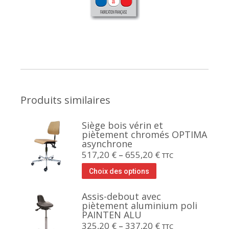
Produits similaires
Siège bois vérin et
piètement chromés OPTIMA
asynchrone
517,20
€
–
655,20
€
TTC
Choix des options
Assis-debout avec
piètement aluminium poli
PAINTEN ALU
325,20
€
–
337,20
€
TTC