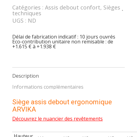
ARVIKA
Catégories :
Assis debout confort
,
Sièges
coccys
techniques
et
petit
UGS :
ND
bassin
libre,
alternative
Délai de fabrication indicatif : 10 jours ouvrés
innovante
Eco-contribution unitaire non remisable : de
au
+1.615 € à +1.938 €
siège
selle
de
cheval
Description
Informations complémentaires
Siège assis debout ergonomique
ARVIKA
Découvrez le nuancier des revêtements
Hauteur