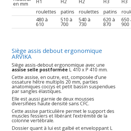
H1
H2
H2
H3
H3
en mm
roulettes
patins
roulettes
patins
roul
480 à
510 à
540 à
620 à
650 
610
700
730
870
900
Siège assis debout ergonomique
ARVIKA
Siège assis-debout ergonomique avec une
assise selle postformée
L 410 x P 410 mm.
Cette assise, en outre, est, composée d’une
ossature hêtre multiplis 20 mm, parties
anatomiques coccys et petit bassin suspendues
par sangles élastiques.
Elle est aussi garnie de deux mousses
diversifiées haute densité sans CFC.
Cette assise particulière permet le support des
muscles fessiers et libérant l’extrémité de la
colonne vertébrale.
Dossier quant à lui est galbé et enveloppant L