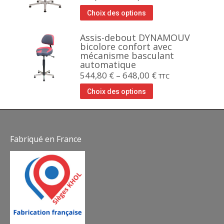
Choix des options
Assis-debout DYNAMOUV
bicolore confort avec
mécanisme basculant
automatique
544,80
€
–
648,00
€
TTC
Choix des options
Fabriqué en France