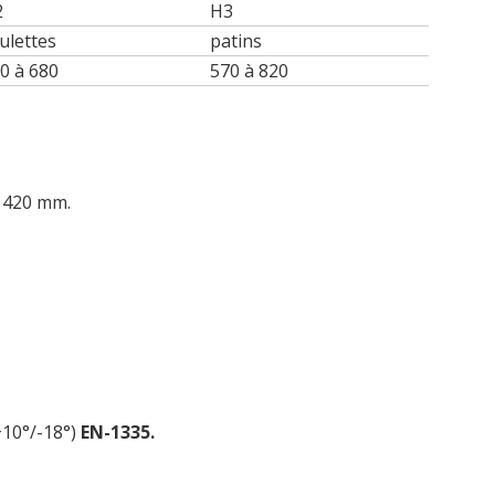
2
H3
ulettes
patins
0 à 680
570 à 820
 420 mm.
+10°/-18°)
EN-1335.