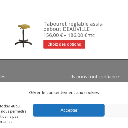
Tabouret réglable assis-
debout DEAUVILLE
156,00
€
–
186,00
€
TTC
Choix des options
des
Ils nous font confiance
mes nous ?
Gérer le consentement aux cookies
ns générales de vente
 de confidentialité
stocker et/ou
Accepter
es nous permettra
e de cookies
it de ne pas
 légales
ertaines