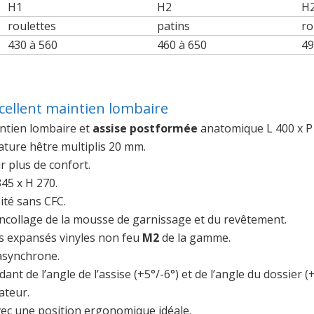
H1
H2
H
roulettes
patins
ro
430 à 560
460 à 650
49
ellent maintien lombaire
ntien lombaire et
assise postformée
anatomique L 400 x P
ature hêtre multiplis 20 mm.
r plus de confort.
45 x H 270.
ité sans CFC.
ncollage de la mousse de garnissage et du revêtement.
s expansés vinyles non feu
M2
de la gamme.
 asynchrone.
t de l’angle de l’assise (+5°/-6°) et de l’angle du dossier (
sateur.
avec une position ergonomique idéale.