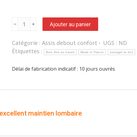
quantité
Ajouter au panier
de
Assis-
debout
ergonomique
Catégorie :
Assis debout confort
UGS :
ND
AURE
avec
Étiquettes :
excellent
Bien être au travail
Made in France
soulager le dos
maintien
lombaire
Délai de fabrication indicatif : 10 jours ouvrés
xcellent maintien lombaire