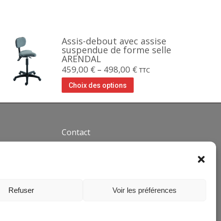
Assis-debout avec assise
suspendue de forme selle
ARENDAL
459,00
€
–
498,00
€
TTC
Choix des options
Contact
Téléphone : +33(0)4 37 44 15
30
Email :
info@siegepro.com
28 Avenue Maréchal de Lattre
Refuser
Voir les préférences
de Tassigny
Zone industrielle