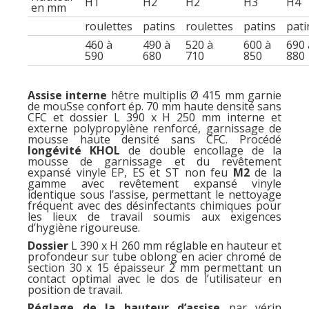
H1
H2
H2
H3
H4
en mm
roulettes
patins
roulettes
patins
pati
460 à
490 à
520 à
600 à
690 
590
680
710
850
880
Assise interne
hêtre multiplis Ø 415 mm garnie
de mouSse confort ép. 70 mm haute densité sans
CFC et dossier L 390 x H 250 mm interne et
externe polypropylène renforcé, garnissage de
mousse haute densité sans CFC. Procédé
longévité KHOL
de double encollage de la
mousse de garnissage et du revêtement
expansé vinyle EP, ES et ST non feu
M2
de la
gamme avec revêtement expansé vinyle
identique sous l’assise, permettant le nettoyage
fréquent avec des désinfectants chimiques pour
les lieux de travail soumis aux exigences
d’hygiène rigoureuse.
Dossier
L 390 x H 260 mm réglable en hauteur et
profondeur sur tube oblong en acier chromé de
section 30 x 15 épaisseur 2 mm permettant un
contact optimal avec le dos de l’utilisateur en
position de travail.
Réglage de la hauteur d’assise
par vérin