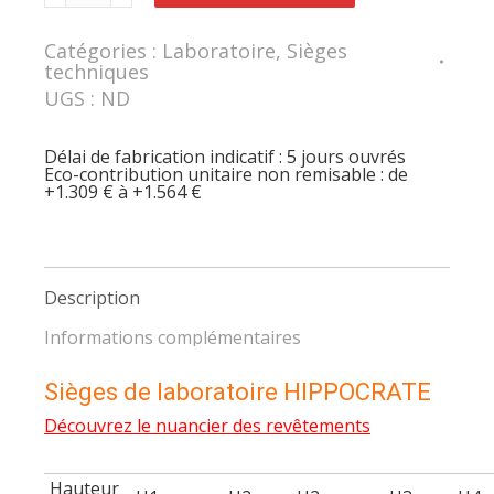
Siège
assise
confort
Catégories :
Laboratoire
,
Sièges
HIPPOCRATE
techniques
avec
sous-
UGS :
ND
assise
tapissée
Délai de fabrication indicatif : 5 jours ouvrés
Eco-contribution unitaire non remisable : de
+1.309 € à +1.564 €
Description
Informations complémentaires
Sièges de laboratoire HIPPOCRATE
Découvrez le nuancier des revêtements
Hauteur