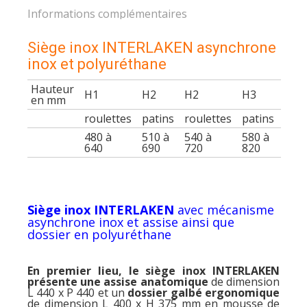
Informations complémentaires
Siège inox INTERLAKEN asynchrone
inox et polyuréthane
Hauteur
H1
H2
H2
H3
en mm
roulettes
patins
roulettes
patins
480 à
510 à
540 à
580 à
640
690
720
820
Siège inox INTERLAKEN
avec mécanisme
asynchrone inox et assise ainsi que
dossier en polyuréthane
En premier lieu, le siège inox INTERLAKEN
présente une assise anatomique
de dimension
L 440 x P 440 et un
dossier galbé ergonomique
de dimension L 400 x H 375 mm en mousse de