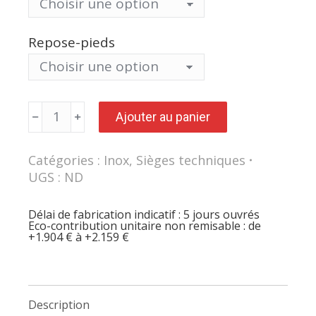
Repose-pieds
quantité
Ajouter au panier
de
Siège
inox
INTERLAKEN
Catégories :
Inox
,
Sièges techniques
asynchrone
inox
UGS :
ND
et
polyuréthane
Délai de fabrication indicatif : 5 jours ouvrés
Eco-contribution unitaire non remisable : de
+1.904 € à +2.159 €
Description