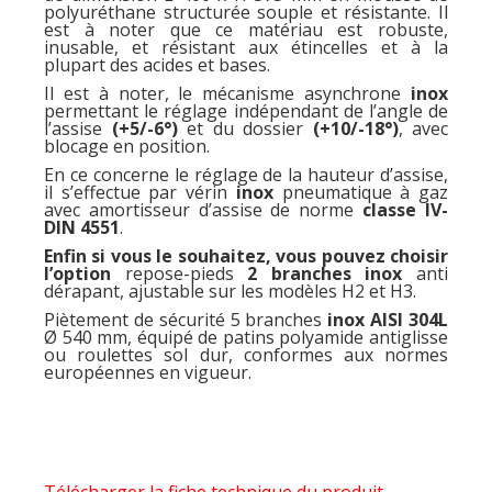
polyuréthane structurée souple et résistante. Il
est à noter que ce matériau est robuste,
inusable, et résistant aux étincelles et à la
plupart des acides et bases.
Il est à noter, le mécanisme asynchrone
inox
permettant le réglage indépendant de l’angle de
l’assise
(+5/-6°)
et du dossier
(+10/-18°)
, avec
blocage en position.
En ce concerne le réglage de la hauteur d’assise,
il s’effectue par vérin
inox
pneumatique à gaz
avec amortisseur d’assise de norme
classe IV-
DIN 4551
.
Enfin si vous le souhaitez, vous pouvez choisir
l’option
repose-pieds
2 branches inox
anti
dérapant, ajustable sur les modèles H2 et H3.
Piètement de sécurité 5 branches
inox AISI 304L
Ø 540 mm, équipé de patins polyamide antiglisse
ou roulettes sol dur, conformes aux normes
européennes en vigueur.
Télécharger la fiche technique du produit