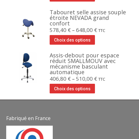
Tabouret selle assise souple
étroite NEVADA grand
confort
578,40
€
–
648,00
€
TTC
Choix des options
Assis-debout pour espace
réduit SMALLMOUV avec
mécanisme basculant
automatique
406,80
€
–
510,00
€
TTC
Choix des options
Fabriqué en France