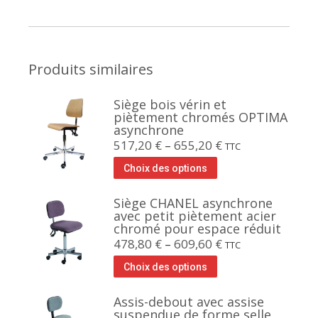
Produits similaires
Siège bois vérin et
piètement chromés OPTIMA
asynchrone
517,20
€
–
655,20
€
TTC
Choix des options
Siège CHANEL asynchrone
avec petit piètement acier
chromé pour espace réduit
478,80
€
–
609,60
€
TTC
Choix des options
Assis-debout avec assise
suspendue de forme selle