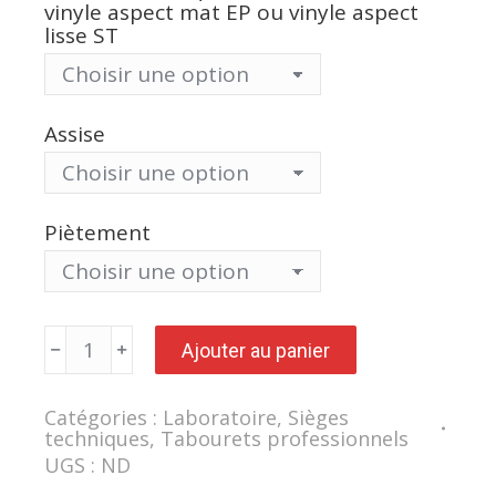
vinyle aspect mat EP ou vinyle aspect
lisse ST
Assise
Piètement
quantité
Ajouter au panier
de
Tabouret
avec
repose-
Catégories :
Laboratoire
,
Sièges
pieds
techniques
,
Tabourets professionnels
soudé
LIBRA
UGS :
ND
assise
confort