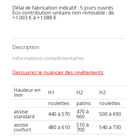
avec
Délai de fabrication indicatif : 5 jours ouvrés
sous-
Eco-contribution unitaire non remisable : de
assise
+1.003 € à +1.088 €
tapissée
Description
Informations complémentaires
Découvrez le nuancier des revêtements
Hauteur en
H1
H2
H2
mm
roulettes
patins
roulettes
assise
470 à
440 à 570
500 à 690
standard
660
assise
510 à
480 à 610
540 à 730
confort
700